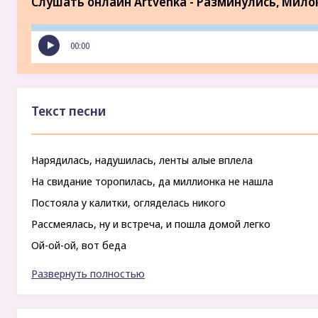
Слушать онлайн Artvenka - Разминулись, Мило
00:00
Текст песни
Нарядилась, надушилась, ленты алые вплела
На свидание торопилась, да миллионка не нашла
Постояла у калитки, огляделась никого
Рассмеялась, ну и встреча, и пошла домой легко
Ой-ой-ой, вот беда
Опоздал ты тогда
Развернуть полностью
А я пришла, и ты пришел