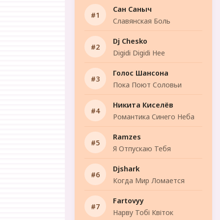
Сан Саныч
Славянская Боль
Dj Chesko
Digidi Digidi Hee
Голос Шансона
Пока Поют Соловьи
Никита Киселёв
Романтика Синего Неба
Ramzes
Я Отпускаю Тебя
Djshark
Когда Мир Ломается
Fartovyy
Нарву Тобі Квіток