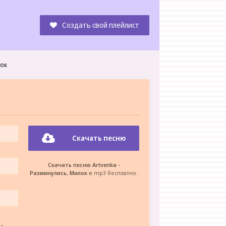
Создать свой плейлист
лок
Скачать песню
Скачать песню Artvenka -
Разминулись, Милок
в mp3 бесплатно.