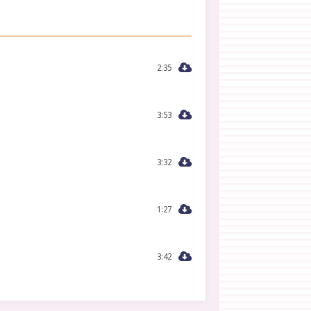
2:35
3:53
3:32
1:27
3:42