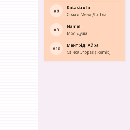
Katastrofa
Сожги Меня До Тла
Namali
Моя Душа
Мантрід, Айра
Свічка Згорає ( Remix)