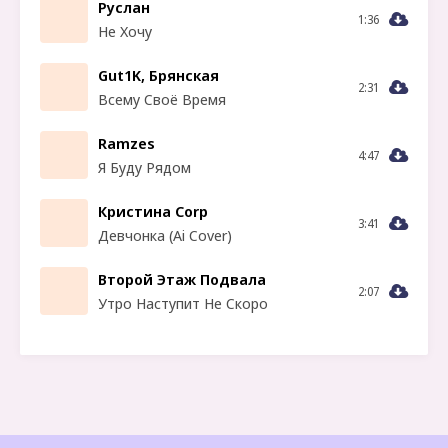
Руслан
1:36
Не Хочу
Gut1K, Брянская
2:31
Всему Своё Время
Ramzes
4:47
Я Буду Рядом
Кристина Corp
3:41
Девчонка (Ai Cover)
Второй Этаж Подвала
2:07
Утро Наступит Не Скоро