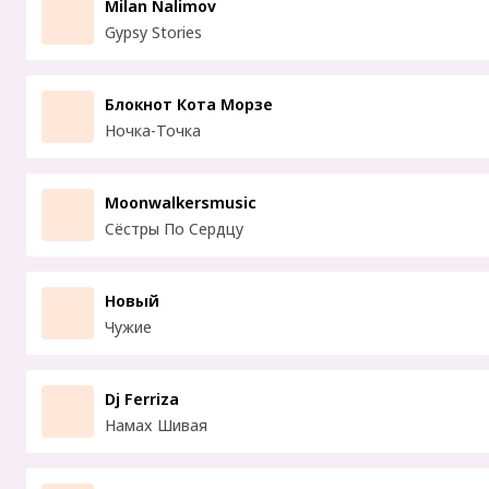
Milan Nalimov
Gypsy Stories
Блокнот Кота Морзе
Ночка-Точка
Moonwalkersmusic
Сёстры По Сердцу
Новый
Чужие
Dj Ferriza
Намах Шивая