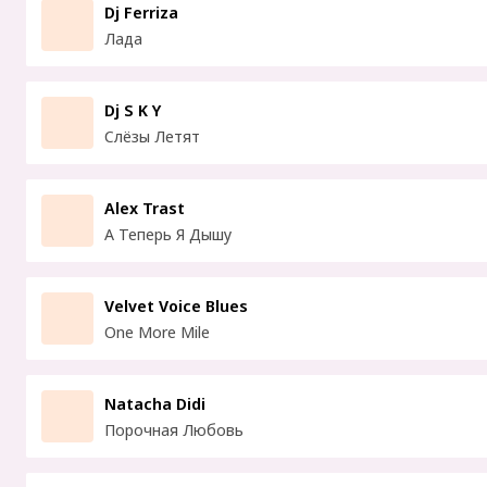
Dj Ferriza
Лада
Dj S K Y
Слёзы Летят
Alex Trast
А Теперь Я Дышу
Velvet Voice Blues
One More Mile
Natacha Didi
Порочная Любовь