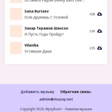
Останься Рядом (Heavy Bass Deep House Mix)
Sana Burtaev
4:08
Если Дружишь С Головой
Захар Терамов Шансон
3:08
И Пусть Годы Пройдут
Vilanika
2:05
Уставшая Душа
Добавить музыку
Обратная связь:
admin@muzuy.net
Copyright 2026. Музуй.нет - Новинки музыки