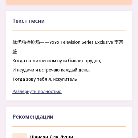
Текст песни
优优独播剧场——YoYo Television Series Exclusive 李宗
盛
Когда на жизненном пути бывает трудно,
И неудачи я встречаю каждый день,
Тогда зову тебя я, искупитель
Приходишь ты и убегает в сердце тень
Развернуть полностью
Ты свет души моей, Иисус создатель,
Источник счастья, мира и любви
Рекомендации
Шансон Для Души