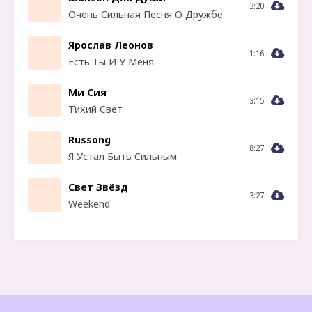
3:20
Очень Сильная Песня О Дружбе
Ярослав Леонов
1:16
Есть Ты И У Меня
Ми Сия
3:15
Тихий Свет
Russong
8:27
Я Устал Быть Сильным
Свет Звёзд
3:27
Weekend