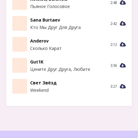
2:48
Пьяное Голосовое
Sana Burtaev
2:42
Кто Мы Друг Для Друга
Anderov
2:12
Сколько Карат
Gut1K
3:36
Цените Друг Друга, Любите
Свет Звёзд
3:27
Weekend