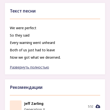
Текст песни
We were perfect
So they said
Every warning went unheard
Both of us just had to leave
Now we got what we deserved.
Now we're
Развернуть полностью
Not together anymore
Рекомендации
Jeff Zarling
5:52
Generation X