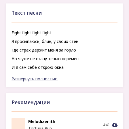
Текст песни
Fight fight fight fight
Я просыпаюсь, блин, у своих стен
Где страх держит меня за горло
Но я уже не стану тенью перемен
И я сам себе открою окна
Я видел, как ломают тишину
Развернуть полностью
Как нас учили молч и ждать
Но в каждом сердце спрятан свой бунт, и он
сегодня хочет восстать
Рекомендации
Слышишь, как ревет изнутри
Melodizenith
4:40
Tortuga Run