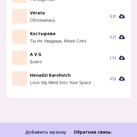
Veratu
3:31
Обозналась
Костырева
3:27
Ты Не Увидишь Моих Слёз
A V G
1:13
Благо
Henadzi Karohvich
3:52
Lose My Mind Into Your Space
Добавить музыку
Обратная связь: