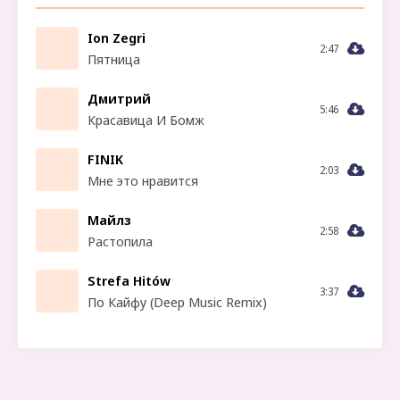
Ion Zegri
2:47
Пятница
Дмитрий
5:46
Красавица И Бомж
FINIK
2:03
Мне это нравится
Майлз
2:58
Растопила
Strefa Hitów
3:37
По Кайфу (Deep Music Remix)