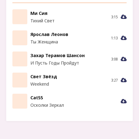
Ми Сия
3:15
Тихий Свет
Ярослав Леонов
1:13
Ты Женщина
Захар Терамов Шансон
3:08
И Пусть Годы Пройдут
Свет Звёзд
3:27
Weekend
Cat55
Осколки Зеркал