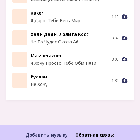
Xaker
1:10
Я Дарю Тебе Весь Мир
Хадн Дадн, Лолита Косс
3:32
Че-То Чудес Охота Ай
Maizherazom
3:06
Я Хочу Просто Тебе Обіи Няти
Руслан
1:36
Не Хочу
Добавить музыку
Обратная связь: