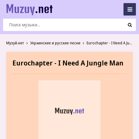
Музуй.нет
Украинские и русские песни
Eurochapter - I Need A Jungle Man
Eurochapter - I Need A Jungle Man