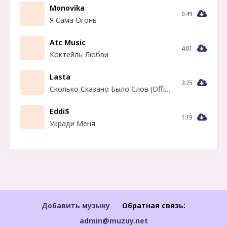
Monovika
0:49
Я Сама Огонь
Atc Music
4:01
Коктейль Любви
Lasta
3:25
Сколько Сказано Было Слов (Official Musica)
Eddi$
1:19
Укради Меня
Добавить музыку
Обратная связь:
admin@muzuy.net