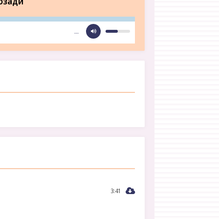
озади
…
3:41