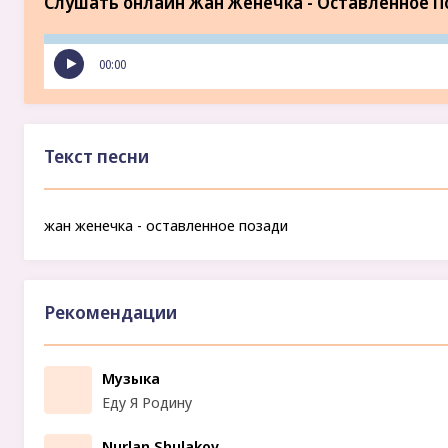
Слушать онлайн Жан Женечка - Оставленное П
00:00
Текст песни
жан женечка - оставленное позади
Рекомендации
Музыка
Еду Я Родину
Nurlan Shulakov