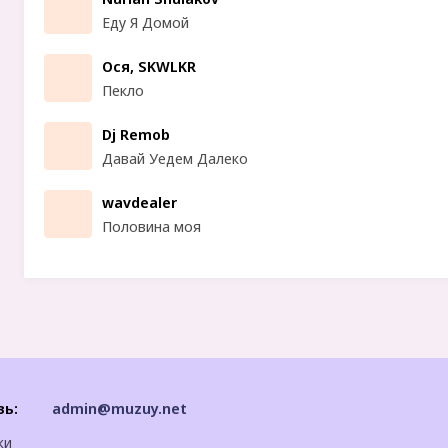
Еду Я Домой
Ося, SKWLKR
Пекло
Dj Remob
Давай Уедем Далеко
wavdealer
Половина моя
зь:
admin@muzuy.net
ки