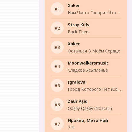
Xaker
Нам Часто Говорят Что Надо Быть Сильнее.
Stray Kids
Back Then
Xaker
Останься В Моём Сердце
Moonwalkersmusic
Сладкое Усыпленье
Igralova
Город Которого Нет (Cover)
Zaur Aşiq
Qəşəy Qəşəy (Nostalji)
Иракли, Мета Ной
7 Я