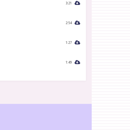
3:21
2:54
1:27
1:49