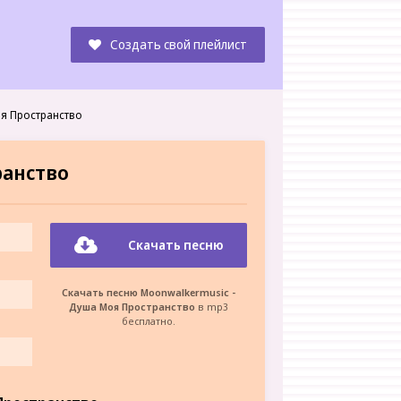
Создать свой плейлист
я Пространство
ранство
Скачать песню
Скачать песню Moonwalkermusic -
Душа Моя Пространство
в mp3
бесплатно.