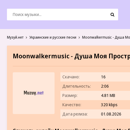
Музуй.нет
Украинские и русские песни
Moonwalkermusic - Душа Мо
Moonwalkermusic - Душа Моя Прост
Скачано:
16
Длительность:
2:06
Размер:
4.81 MB
Качество:
320 kbps
Дата релиза:
01.08.2026