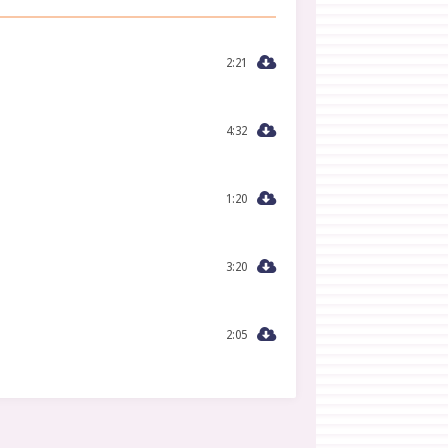
2:21
4:32
1:20
3:20
2:05