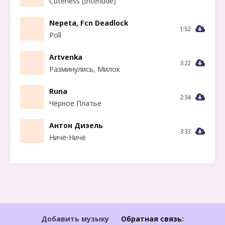
Cuteness (Interlude)
Nepeta, Fcn Deadlock
1:52
Poll
Artvenka
3:22
Разминулись, Милок
Runa
2:34
Чёрное Платье
Антон Дизель
3:33
Ничё-Ничё
Добавить музыку
Обратная связь: