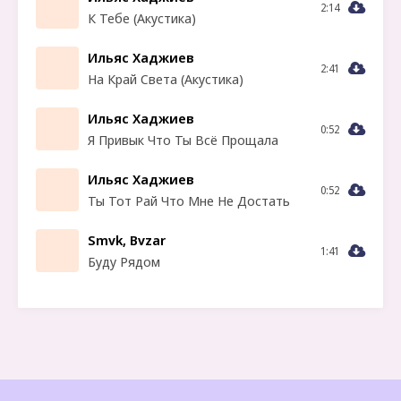
2:14
К Тебе (Акустика)
Ильяс Хаджиев
2:41
На Край Света (Акустика)
Ильяс Хаджиев
0:52
Я Привык Что Ты Всё Прощала
Ильяс Хаджиев
0:52
Ты Тот Рай Что Мне Не Достать
Smvk, Bvzar
1:41
Буду Рядом