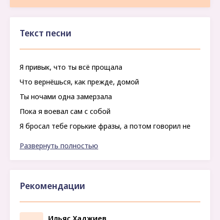
Текст песни
Я привык, что ты всё прощала
Что вернёшься, как прежде, домой
Ты ночами одна замерзала
Пока я воевал сам с собой
Я бросал тебе горькие фразы, а потом говорил не
всерьез
Развернуть полностью
Только сердце ломается сразу, даже если не видно
тех слез
Я не понял, когда между нами стало больше обид,
Рекомендации
чем тепла
Ильяс Хаджиев