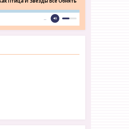
Как Птица И Звёзды Все Обнять
…