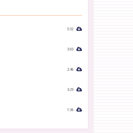
5:32
3:03
2:46
3:29
1:36