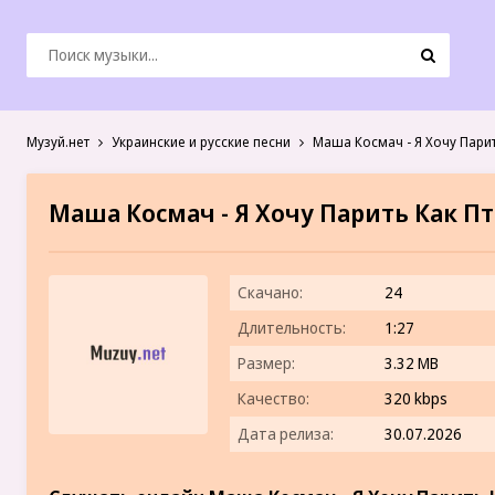
Музуй.нет
Украинские и русские песни
Маша Космач - Я Хочу Парит
Маша Космач - Я Хочу Парить Как П
Скачано:
24
Длительность:
1:27
Размер:
3.32 MB
Качество:
320 kbps
Дата релиза:
30.07.2026