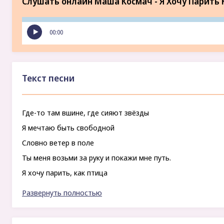
Слушать онлайн Маша Космач - Я Хочу Парить 
00:00
Текст песни
Где-то там вшине, где сияют звёзды
Я мечтаю быть свободной
Словно ветер в поле
Ты меня возьми за руку и покажи мне путь.
Я хочу парить, как птица
И звёзды все обнять
Развернуть полностью