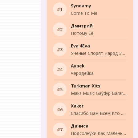
Syndamy
Come To Me
Дмитрий
Потому Её
Eva 4Eva
Учёные Спорят Народ Знает
Aybek
Черодейка
Turkman Xits
Maks Music Gaýdyp Bararyn
Xaker
Спасибо Вам Всем Кто Предал Меня.
Даниса
Подсолнухи Как Маленькие Солнца