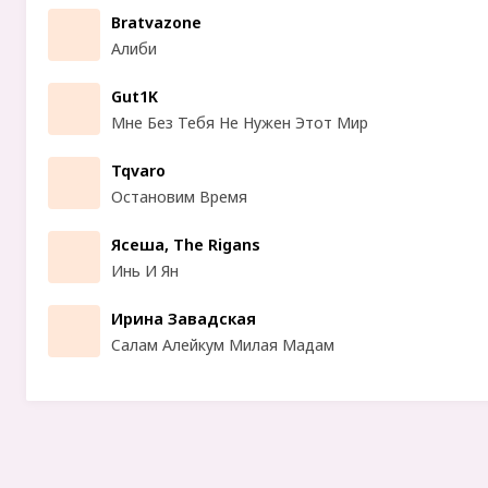
Bratvazone
Алиби
Gut1K
Мне Без Тебя Не Нужен Этот Мир
Tqvaro
Остановим Время
Ясеша, The Rigans
Инь И Ян
Ирина Завадская
Салам Алейкум Милая Мадам