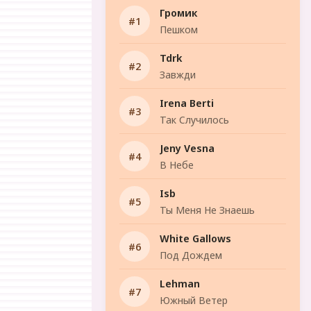
Громик
Пешком
Tdrk
Завжди
Irena Berti
Так Случилось
Jeny Vesna
В Небе
Isb
Ты Меня Не Знаешь
White Gallows
Под Дождем
Lehman
Южный Ветер