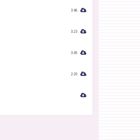
3:46
3:23
3:45
2:20